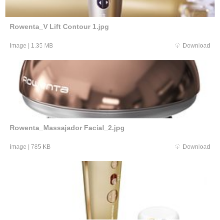
Rowenta_V Lift Contour 1.jpg
image
|
1.35 MB
Download
Rowenta_Massajador Facial_2.jpg
image
|
785 KB
Download