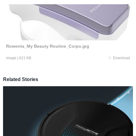
Rowenta_My Beauty Routine_Corpo.jpg
image
|
621 KB
Download
Related Stories