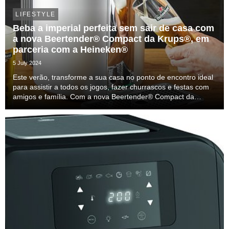
LIFESTYLE
Beba a imperial perfeita sem sair de casa com
a nova Beertender® Compact da Krups®, em
parceria com a Heineken®
5 July 2024
Este verão, transforme a sua casa no ponto de encontro ideal
para assistir a todos os jogos, fazer churrascos e festas com
amigos e família. Com a nova Beertender® Compact da
Krups®, em parceria com a Heineken®, já não precisa de sair
de casa para desfrutar de uma cervej...