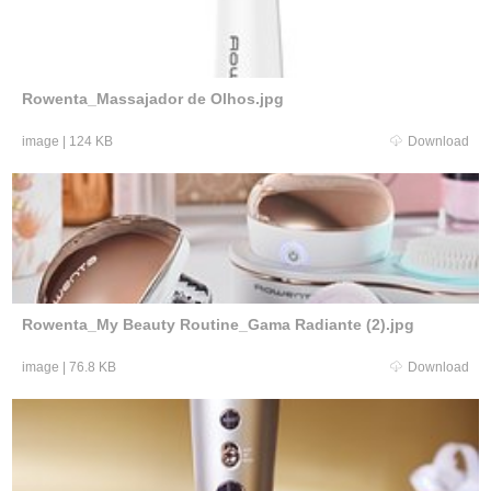
Rowenta_Massajador de Olhos.jpg
image
|
124 KB
Download
Rowenta_My Beauty Routine_Gama Radiante (2).jpg
image
|
76.8 KB
Download