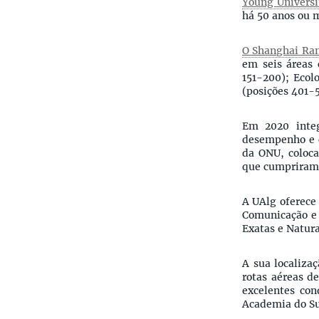
Young Universi
há 50 anos ou m
O Shanghai Ran
em seis áreas 
151-200); Ecol
(posições 401-
Em 2020 inte
desempenho e c
da ONU, coloca
que cumpriram o
A UAlg oferece 
Comunicação e 
Exatas e Natur
A sua localiza
rotas aéreas d
excelentes co
Academia do Sul