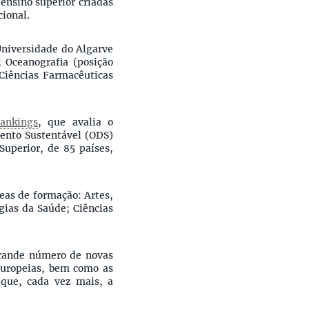
ensino superior criadas
cional.
Universidade do Algarve
; Oceanografia (posição
 Ciências Farmacêuticas
ankings
, que avalia o
ento Sustentável (ODS)
Superior, de 85 países,
reas de formação: Artes,
gias da Saúde; Ciências
 grande número de novas
 europeias, bem como as
 que, cada vez mais, a