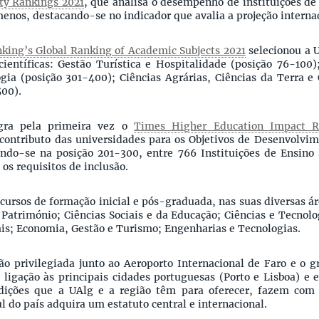
ty Rankings 2021
, que analisa o desempenho de instituições de 
enos, destacando-se no indicador que avalia a projeção interna
king’s Global Ranking of Academic Subjects 2021
selecionou a 
científicas: Gestão Turística e Hospitalidade (posição 76-100)
ogia (posição 301-400); Ciências Agrárias, Ciências da Terra e
500).
gra pela primeira vez o
Times Higher Education Impact R
ontributo das universidades para os Objetivos de Desenvolvim
ndo-se na posição 201-300, entre 766 Instituições de Ensino 
s requisitos de inclusão.
cursos de formação inicial e pós-graduada, nas suas diversas á
Património; Ciências Sociais e da Educação; Ciências e Tecnolo
ais; Economia, Gestão e Turismo; Engenharias e Tecnologias.
ção privilegiada junto ao Aeroporto Internacional de Faro e o
e ligação às principais cidades portuguesas (Porto e Lisboa) e
ndições que a UAlg e a região têm para oferecer, fazem com
 do país adquira um estatuto central e internacional.