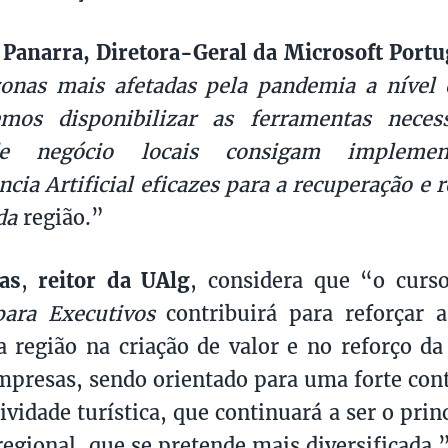
 Panarra,
Diretora-Geral da Microsoft Portu
onas mais afetadas pela pandemia a nível 
mos disponibilizar as ferramentas neces
de negócio locais consigam implement
ência Artificial eficazes para a recuperação e
da
região.”
as
,
reitor da UAlg
, considera que “o cur
 para Executivos
contribuirá para reforçar 
a região na criação de valor e no reforço da
mpresas, sendo orientado para uma forte con
tividade turística, que continuará a ser o pri
egional, que se pretende mais diversificada.