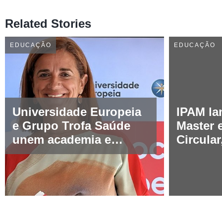
Related Stories
EDUCAÇÃO
EDUCAÇÃO
Universidade Europeia
IPAM la
e Grupo Trofa Saúde
Master
unem academia e
Circula
prática no setor da
Sustent
saúde
para re
crescen
talento
22 July 2026