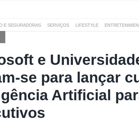
RO E SEGURADORAS
SERVIÇOS
LIFESTYLE
ENTRETENIME
GAMING
NOTÍCIAS
O
osoft e Universidad
am-se para lançar c
igência Artificial pa
utivos