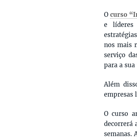
O
curso “I
e líderes
estratégia
nos mais r
serviço d
para a sua
Além diss
empresas l
O curso a
decorrerá 
semanas. A