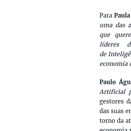
Para
Paula
uma das z
que quere
líderes 
de Intelig
economia 
Paulo Águ
Artificial
gestores d
das suas e
torno da a
economia r