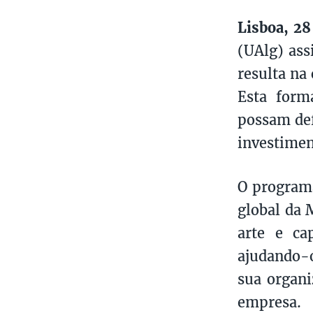
Lisboa, 28
(UAlg) ass
resulta na 
Esta form
possam def
investiment
O programa
global da 
arte e ca
ajudando-o
sua organi
empresa.