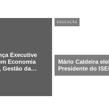
EDUCAÇÃO
nça Executive
 em Economia
Mário Caldeira ele
r, Gestão da
Presidente do IS
abilidade e ESG
sponder à
te procura por
 especializado