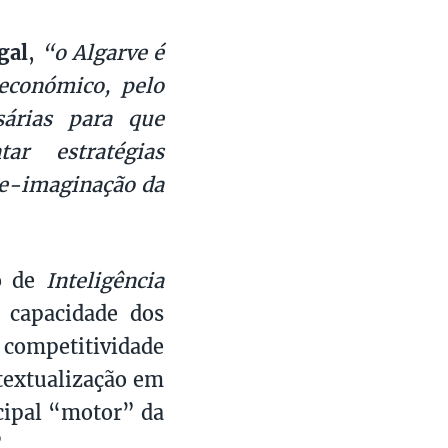
gal
,
“o Algarve é
económico, pelo
sárias para que
ar estratégias
 re-imaginação da
so de
Inteligência
a capacidade dos
 competitividade
textualização em
ncipal “motor” da
”