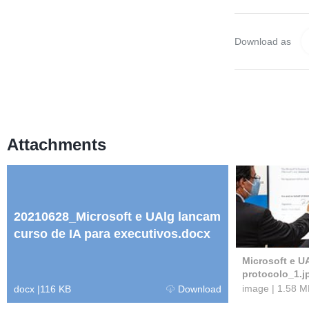
Download as
Attachments
20210628_Microsoft e UAlg lancam
curso de IA para executivos.docx
Microsoft e U
protocolo_1.j
image
|
1.58 M
docx
|
116 KB
Download