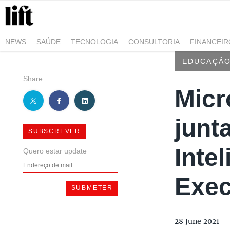
NEWS
SAÚDE
TECNOLOGIA
CONSULTORIA
FINANCEI
AGRO-ALIMENTAR
NEGÓCIOS & EMPRESAS
ARQUITETURA
EDUCAÇÃ
Share
Micr
junt
SUBSCREVER
Intel
Quero estar update
Exec
28 June 2021