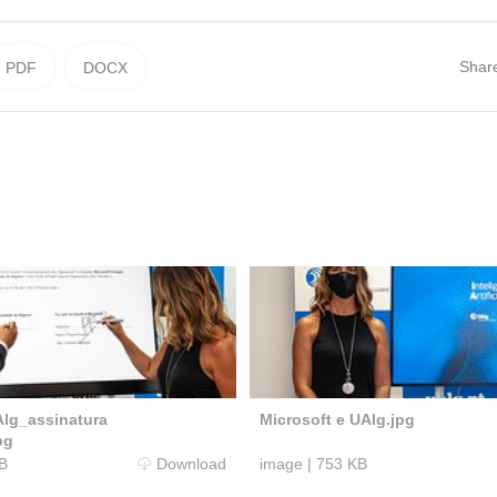
Shar
PDF
DOCX
Alg_assinatura
Microsoft e UAlg.jpg
pg
B
Download
image
|
753 KB