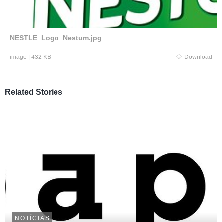
NESTLE_Logo_Nestum.jpg
image
|
432 KB
Download
Related Stories
NOTÍCIAS