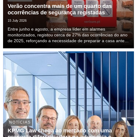
Verão concentra mais de um quarto das
ocorrências de segurança registadas
15 July 2026
Entre junho e agosto, a empresa líder em alarmes
monitorizados, registou cerca de 27% das ocorrências do ano
de 2025, reforçando a necessidade de preparar a casa antes
das férias.
NOTÍCIAS
KPMG Law chega ao mercado com uma
proposta diferenciadora na advocacia e