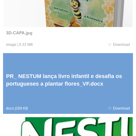
3D-CAPA.jpg
image
|
6.33 MB
Download
PR_ NESTUM lança livro infantil e desafia os
portugueses a plantar flores_VF.docx
docx
|
269 KB
Download