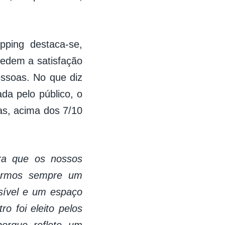
pping destaca-se,
medem a satisfação
essoas. No que diz
da pelo público, o
as, acima dos 7/10
ra que os nossos
 sermos sempre um
ssível e um espaço
o foi eleito pelos
porque reflete um