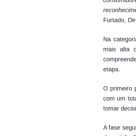
reconhecime
Furtado, Di
Na categori
mais alta 
compreende
etapa.
O primeiro 
com um tota
tomar decis
A fase segu