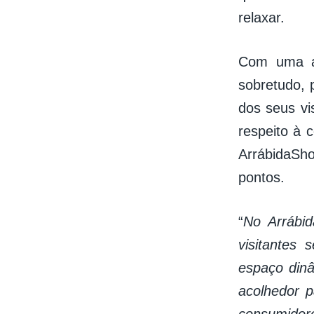
relaxar.
Com uma av
sobretudo, 
dos seus vi
respeito à 
ArrábidaSho
pontos.
“
No Arrábi
visitantes
espaço dinâ
acolhedor p
consumidore