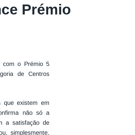
nce Prémio
co com o Prémio 5
egoria de Centros
s que existem em
onfirma não só a
m a satisfação de
ou, simplesmente,