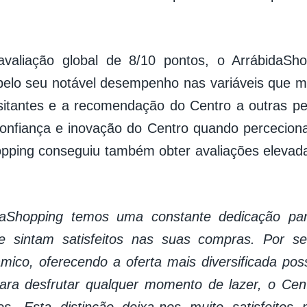
aliação global de 8/10 pontos, o ArrábidaSho
pelo seu notável desempenho nas variáveis que 
sitantes e a recomendação do Centro a outras p
confiança e inovação do Centro quando perceciona
pping conseguiu também obter avaliações elevad
daShopping temos uma constante dedicação pa
 se sintam satisfeitos nas suas compras. Por
mico, oferecendo a oferta mais diversificada po
ara desfrutar qualquer momento de lazer, o Centr
s. Esta distinção deixa-nos muito satisfeitos 