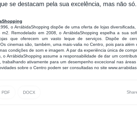
ue se destacam pela sua excelência, mas não só.
daShopping
96, o ArrábidaShopping dispõe de uma oferta de lojas diversificada
 m2. Remodelado em 2008, o ArrábidaShopping espelha a sua sofi
ojas que oferecem um vasto leque de serviços. Dispõe de cer
 Os cinemas são, também, uma mais-valia no Centro, pois para além 
mas condições de som e imagem. A par da experiência única de compr
s, o ArrábidaShopping assume a responsabilidade de dar um contribu
l, trabalhando ativamente para um desempenho excecional nas áreas 
 novidades sobre o Centro podem ser consultadas no site www.arrabida
Shar
PDF
DOCX