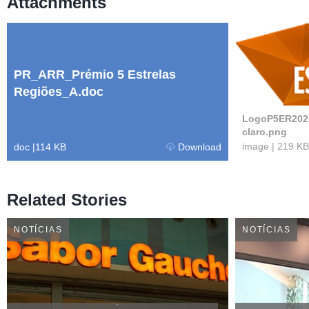
Attachments
PR_ARR_Prémio 5 Estrelas
Regiões_A.doc
LogoP5ER2021
claro.png
image
|
219 KB
doc
|
114 KB
Download
Related Stories
NOTÍCIAS
NOTÍCIAS