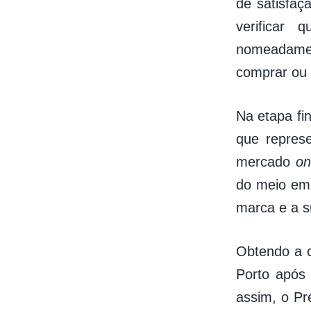
de satisfaç
verificar
nomeadamen
comprar ou
Na etapa fi
que repres
mercado
on
do meio em 
marca e a s
Obtendo a c
Porto após 
assim, o Pr