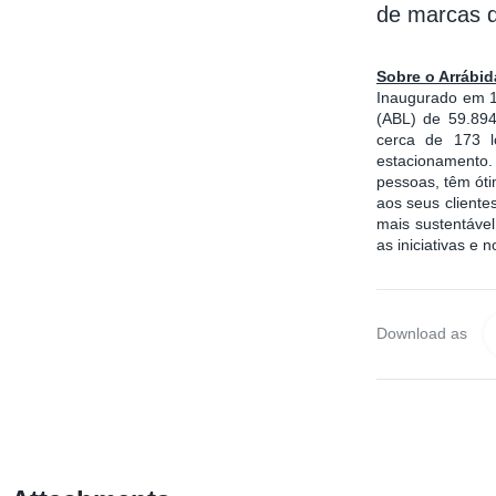
de marcas q
Sobre o Arrábi
Inaugurado em 19
(ABL) de 59.894
cerca de 173 l
estacionamento.
pessoas, têm óti
aos seus cliente
mais sustentáve
as iniciativas e
Download as