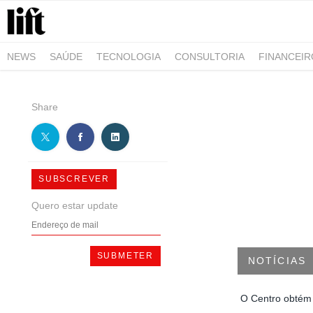
NEWS
SAÚDE
TECNOLOGIA
CONSULTORIA
FINANCEI
AGRO-ALIMENTAR
NEGÓCIOS & EMPRESAS
ARQUITETURA
Share
SUBSCREVER
Quero estar update
NOTÍCIAS
O Centro obtém a