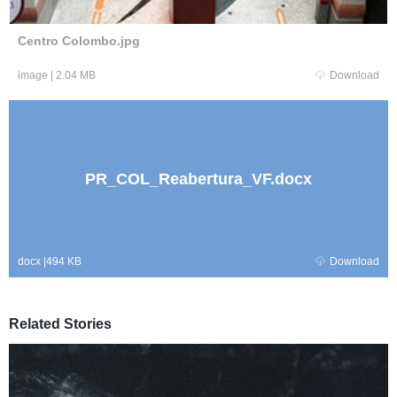
Centro Colombo.jpg
image
|
2.04 MB
Download
PR_COL_Reabertura_VF.docx
docx
|
494 KB
Download
Related Stories