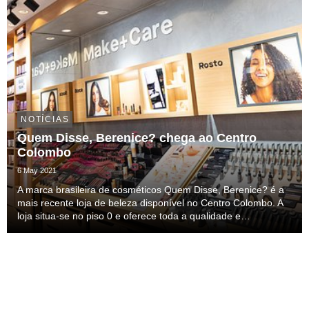
NOTÍCIAS
Quem Disse, Berenice? chega ao Centro
Colombo
6 May 2021
A marca brasileira de cosméticos Quem Disse, Berenice? é a
mais recente loja de beleza disponível no Centro Colombo. A
loja situa-se no piso 0 e oferece toda a qualidade e
originalidade a que a marca já habituou os seus
consumidores.