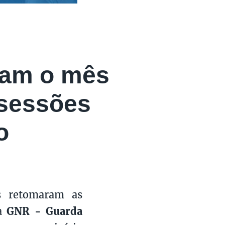
lam o mês
 sessões
o
s retomaram as
a
GNR - Guarda