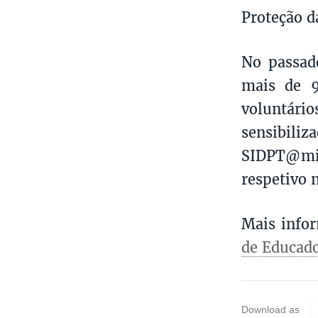
Proteção d
No passad
mais de 9
voluntár
sensibiliz
SIDPT@mic
respetivo n
Mais infor
de Educado
Download as