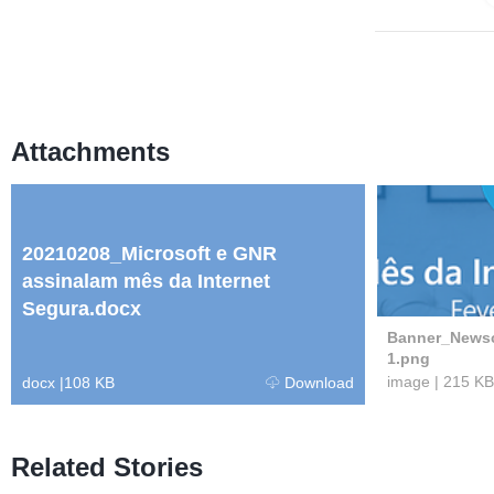
Attachments
20210208_Microsoft e GNR
assinalam mês da Internet
Segura.docx
Banner_Newsc
1.png
image
|
215 KB
docx
|
108 KB
Download
Related Stories