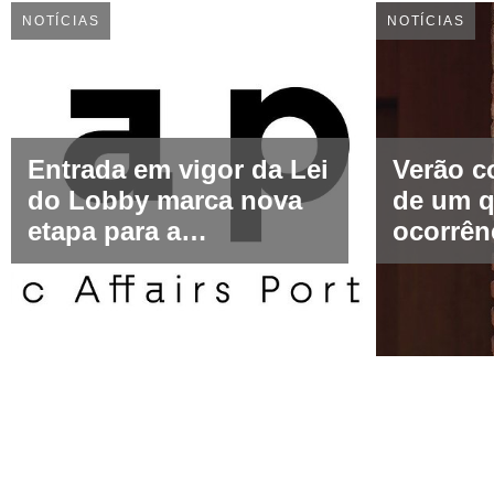
NOTÍCIAS
NOTÍCIAS
Entrada em vigor da Lei
Verão c
do Lobby marca nova
de um q
etapa para a
ocorrên
representação de
seguran
interesses em Portugal