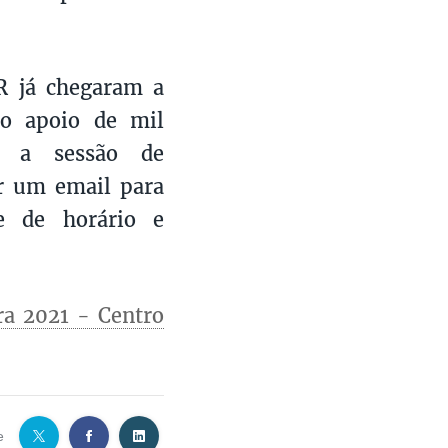
NR já chegaram a
 o apoio de mil
r a sessão de
r um email para
de de horário e
ra 2021 - Centro
e