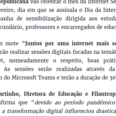
Republicana
vão celebrar o mês da Internet S
ereiro, dia em que se assinala o Dia da Inte
nha de sensibilização dirigida aos estud
ecundário, professores e encarregados de educ
do mote “
Juntos por uma internet mais s
irão realizar sessões digitais focadas na temá
et, nomeadamente o respeito, boas prát
. As sessões serão realizadas através d
o do Microsoft Teams e terão a duração de 3
rtinho, Diretora de Educação e Filantrop
firma que “
devido ao período pandémic
, a transformação digital influenciou drasti