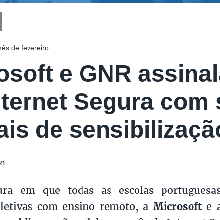
ês de fevereiro
osoft e GNR assina
nternet Segura com
tais de sensibilizaçã
21
ra em que todas as escolas portuguesa
 letivas com ensino remoto, a
Microsoft
e 