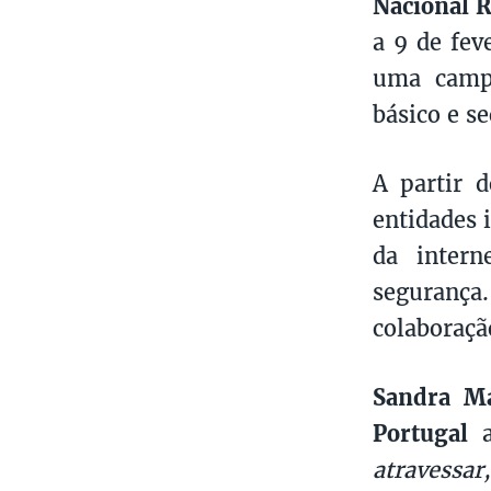
Nacional 
a 9 de fev
uma campa
básico e s
A partir 
entidades 
da intern
segurança
colaboraçã
Sandra Ma
Portugal
a
atravessar