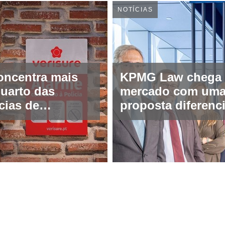
NOTÍCIAS
oncentra mais
KPMG Law chega
uarto das
mercado com um
cias de
proposta diferenc
ça registadas
na advocacia e
assessoria jurídic