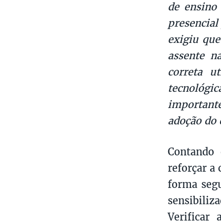
de ensino 
presencial
exigiu que
assente n
correta u
tecnológic
important
adoção do 
Contando 
reforçar a
forma seg
sensibiliz
Verificar 