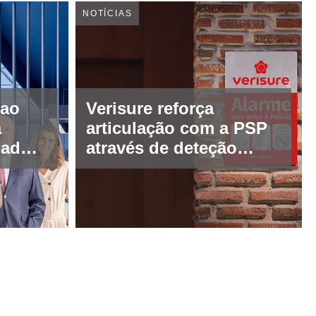
NOTÍCIAS
 ao
Verisure reforça
a
articulação com a PSP
iadora
através de deteção
proativa de tentativas
a
de intrusão