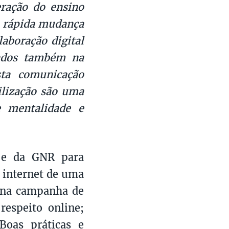
eração do ensino
a rápida mudança
aboração digital
cados também na
sta comunicação
ilização são uma
e mentalidade e
t e da GNR para
a internet de uma
 na campanha de
respeito online;
 Boas práticas e