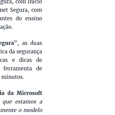
egura, com início
rnet Segura, com
antes do ensino
ação.
egura
”, as duas
tica da segurança
icas e dicas de
a ferramenta de
0 minutos.
ia da Microsoft
o que estamos a
camente o modelo