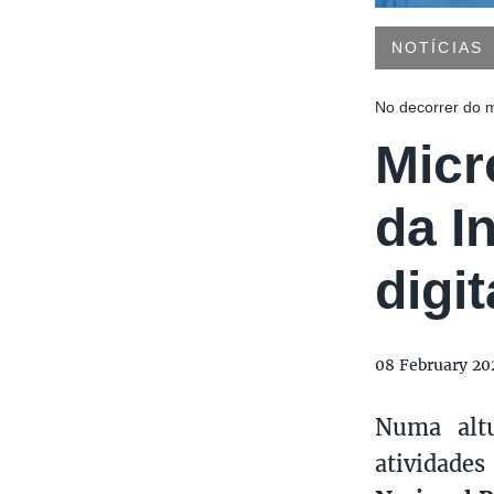
NOTÍCIAS
No decorrer do m
Micr
da I
digi
08 February 20
Numa altu
atividades