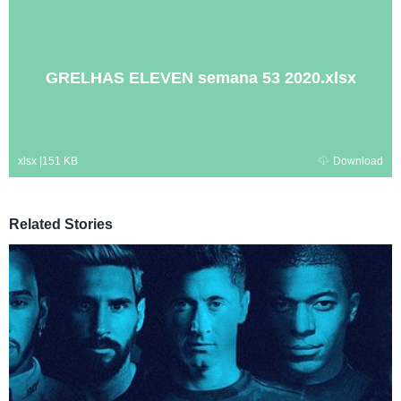
GRELHAS ELEVEN semana 53 2020.xlsx
xlsx
|
151 KB
Download
Related Stories