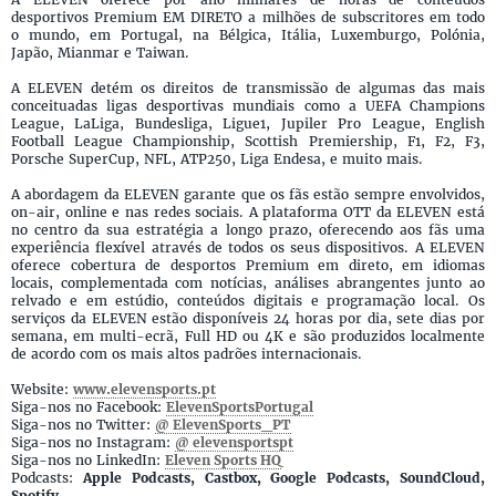
desportivos Premium EM DIRETO a milhões de subscritores em todo
o mundo, em Portugal, na Bélgica, Itália, Luxemburgo, Polónia,
Japão, Mianmar e Taiwan.
A ELEVEN detém os direitos de transmissão de algumas das mais
conceituadas ligas desportivas mundiais como a UEFA Champions
League, LaLiga, Bundesliga, Ligue1, Jupiler Pro League, English
Football League Championship, Scottish Premiership, F1, F2, F3,
Porsche SuperCup, NFL, ATP250, Liga Endesa, e muito mais.
A abordagem da ELEVEN garante que os fãs estão sempre envolvidos,
on-air, online e nas redes sociais. A plataforma OTT da ELEVEN está
no centro da sua estratégia a longo prazo, oferecendo aos fãs uma
experiência flexível através de todos os seus dispositivos. A ELEVEN
oferece cobertura de desportos Premium em direto, em idiomas
locais, complementada com notícias, análises abrangentes junto ao
relvado e em estúdio, conteúdos digitais e programação local. Os
serviços da ELEVEN estão disponíveis 24 horas por dia, sete dias por
semana, em multi-ecrã, Full HD ou 4K e são produzidos localmente
de acordo com os mais altos padrões internacionais.
Website:
www.elevensports.pt
Siga-nos no Facebook:
ElevenSportsPortugal
Siga-nos no Twitter:
@ ElevenSports_PT
Siga-nos no Instagram:
@ elevensportspt
Siga-nos no LinkedIn:
Eleven Sports HQ
Podcasts:
Apple Podcasts, Castbox, Google Podcasts, SoundCloud,
Spotify