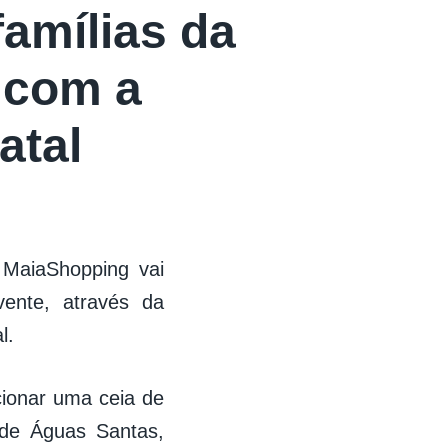
amílias da
 com a
atal
 MaiaShopping vai
vente, através da
l.
cionar uma ceia de
 de Águas Santas,