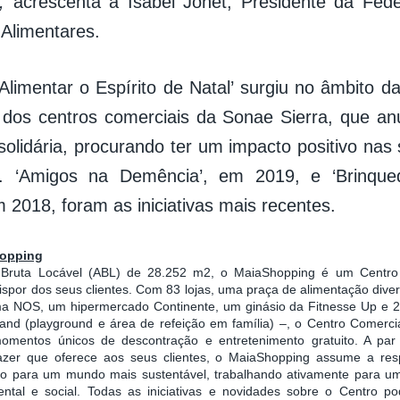
,
acrescenta a Isabel Jonet, Presidente da Fed
Alimentares.
 ‘Alimentar o Espírito de Natal’ surgiu no âmbito 
 dos centros comerciais da Sonae Sierra, que a
olidária, procurando ter um impacto positivo na
s. ‘Amigos na Demência’, em 2019, e ‘Brinqu
 2018, foram as iniciativas mais recentes.
hopping
ruta Locável (ABL) de 28.252 m2, o MaiaShopping é um Centro a
ispor dos seus clientes. Com 83 lojas, uma praça de alimentação diver
ma NOS, um hipermercado Continente, um ginásio da Fitnesse Up e 2 
nd (playground e área de refeição em família) –, o Centro Comercia
omentos únicos de descontração e entretenimento gratuito. A par
zer que oferece aos seus clientes, o MaiaShopping assume a res
tivo para um mundo mais sustentável, trabalhando ativamente para 
ntal e social. Todas as iniciativas e novidades sobre o Centro 