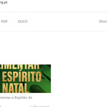
g.pt.
Shar
PDF
DOCX
entar o Espírito de
B
Download