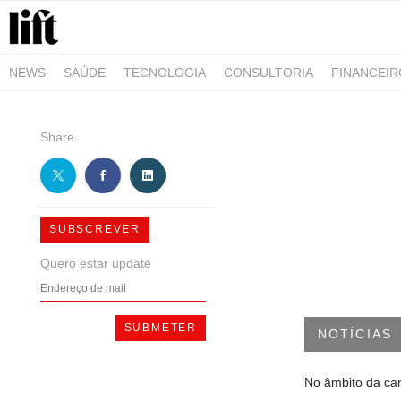
NEWS
SAÚDE
TECNOLOGIA
CONSULTORIA
FINANCEI
AGRO-ALIMENTAR
NEGÓCIOS & EMPRESAS
ARQUITETURA
Share
SUBSCREVER
Quero estar update
NOTÍCIAS
No âmbito da cam