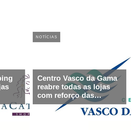
NOTÍCIAS
ping
Centro Vasco da Gama
jas
reabre todas as lojas
com reforço das
ança
medidas de segurança