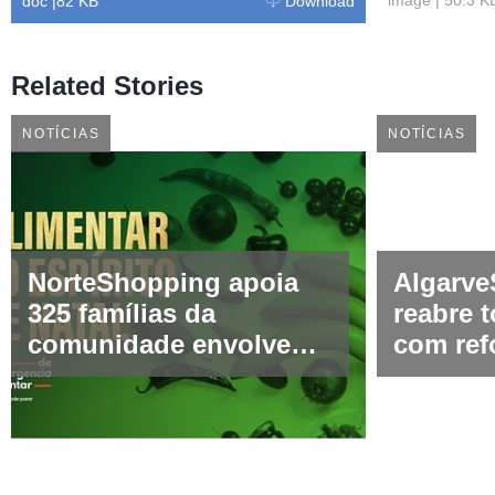
doc
|
82 KB
Download
Related Stories
NOTÍCIAS
NOTÍCIAS
NorteShopping apoia
Algarv
325 famílias da
reabre t
comunidade envolvente
com ref
com a doação de
medidas
cabazes de Natal