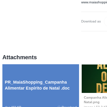
www.maiashoppin
Download as
Attachments
PR_MaiaShopping_Campanha
Alimentar Espírito de Natal .doc
Campanha Alim
Natal.png
image
|
50.3 K