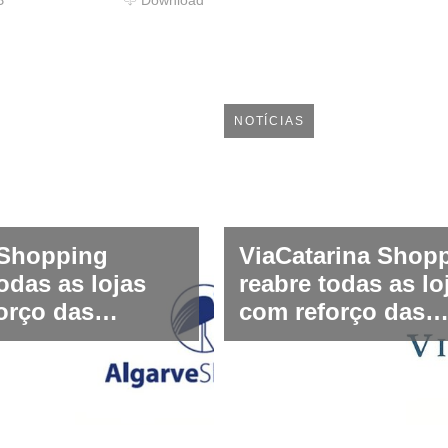
NOTÍCIAS
eShopping
ViaCatarina Shop
odas as lojas
reabre todas as lo
orço das
com reforço das
 de segurança
medidas de segur