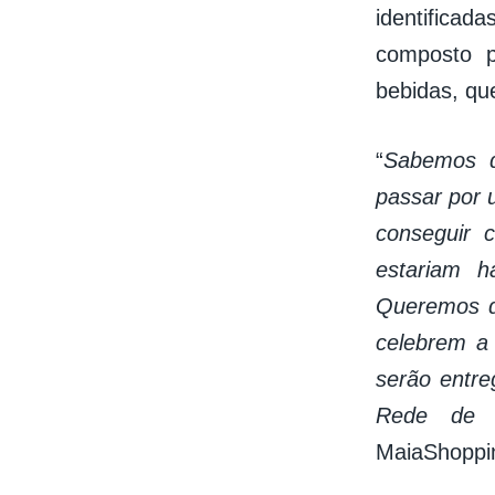
identificad
composto p
bebidas, qu
“
Sabemos q
passar por 
conseguir 
estariam h
Queremos q
celebrem a
serão entre
Rede de E
MaiaShoppi