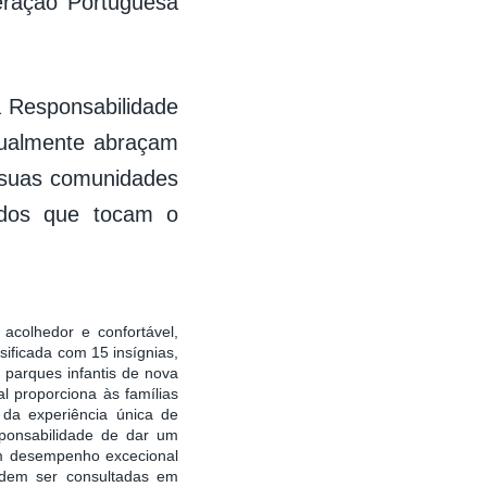
eração Portuguesa
da Responsabilidade
nualmente abraçam
s suas comunidades
edos que tocam o
colhedor e confortável,
sificada com 15 insígnias,
parques infantis de nova
l proporciona às famílias
 da experiência única de
ponsabilidade de dar um
um desempenho excecional
podem ser consultadas em