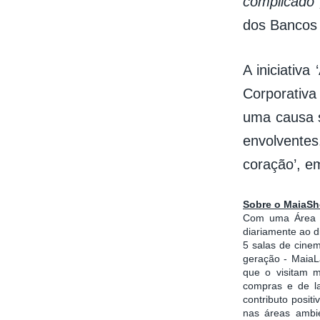
complicado”
dos Bancos 
A iniciativa
Corporativa
uma causa s
envolvente
coração’, em
Sobre o MaiaS
Com uma Área B
diariamente ao d
5 salas de cine
geração - MaiaLa
que o visitam m
compras e de la
contributo posi
nas áreas ambie