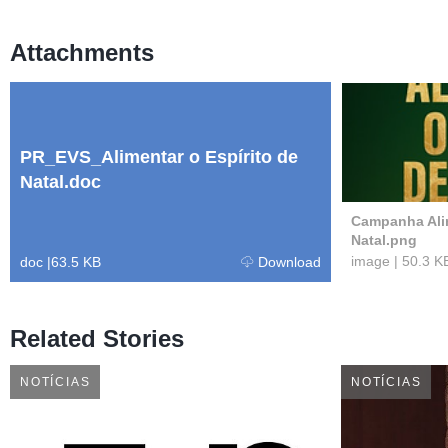
Attachments
PR_EVS_Alimentar o Espírito de
Natal.doc
Campanha Alim
Natal.png
image
|
50.3 K
doc
|
63.5 KB
Download
Related Stories
NOTÍCIAS
NOTÍCIAS