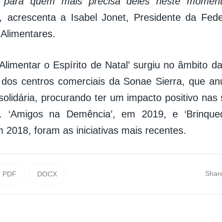
s para quem mais precisa deles neste momento
,
acrescenta a Isabel Jonet, Presidente da Fed
Alimentares.
 ‘Alimentar o Espírito de Natal’ surgiu no âmbito 
 dos centros comerciais da Sonae Sierra, que a
olidária, procurando ter um impacto positivo na
s. ‘Amigos na Demência’, em 2019, e ‘Brinqu
 2018, foram as iniciativas mais recentes.
Shar
PDF
DOCX