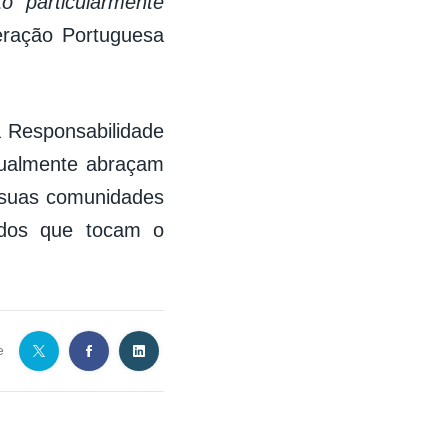
 particularmente
eração Portuguesa
da Responsabilidade
nualmente abraçam
s suas comunidades
edos que tocam o
e