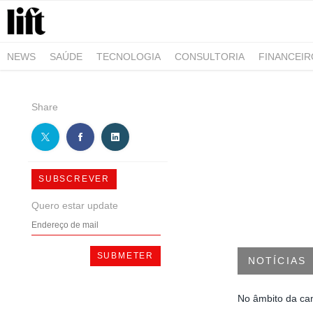
NEWS
SAÚDE
TECNOLOGIA
CONSULTORIA
FINANCEI
AGRO-ALIMENTAR
NEGÓCIOS & EMPRESAS
ARQUITETURA
Share
SUBSCREVER
Quero estar update
NOTÍCIAS
No âmbito da cam