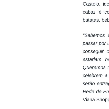
Castelo, id
cabaz é co
batatas, be
“Sabemos q
passar por 
conseguir 
estariam h
Queremos q
celebrem a
serão entre
Rede de Em
Viana Shopp