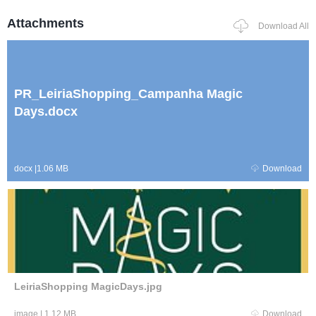
Attachments
Download All
PR_LeiriaShopping_Campanha Magic
Days.docx
docx
|
1.06 MB
Download
LeiriaShopping MagicDays.jpg
image
|
1.12 MB
Download