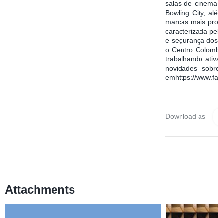
salas de cinema
Bowling City, al
marcas mais pro
caracterizada pe
e segurança dos 
o Centro Colomb
trabalhando ati
novidades sob
emhttps://www.f
Download as
Attachments