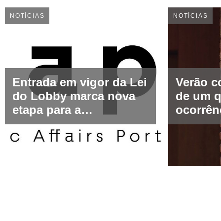
NOTÍCIAS
NOTÍCIAS
Entrada em vigor da Lei
Verão c
do Lobby marca nova
de um q
etapa para a
ocorrên
representação de
seguran
interesses em Portugal