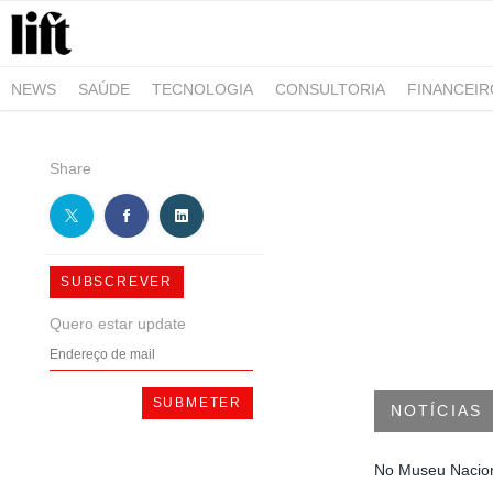
NEWS
SAÚDE
TECNOLOGIA
CONSULTORIA
FINANCEI
AGRO-ALIMENTAR
NEGÓCIOS & EMPRESAS
ARQUITETURA
Share
SUBSCREVER
Quero estar update
NOTÍCIAS
No Museu Nacion