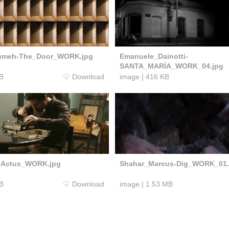
hmeh-The_Door_WORK.jpg
Emanuele_Dainotti-
SANTA_MARÍA_WORK_04.jpg
B
Download
image
|
416 KB
a-Actus_WORK.jpg
Shahar_Marcus-Dig_WORK_01.
B
Download
image
|
1.53 MB