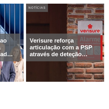
NOTÍCIAS
 ao
Verisure reforça
a
articulação com a PSP
iadora
através de deteção
proativa de tentativas
a
de intrusão