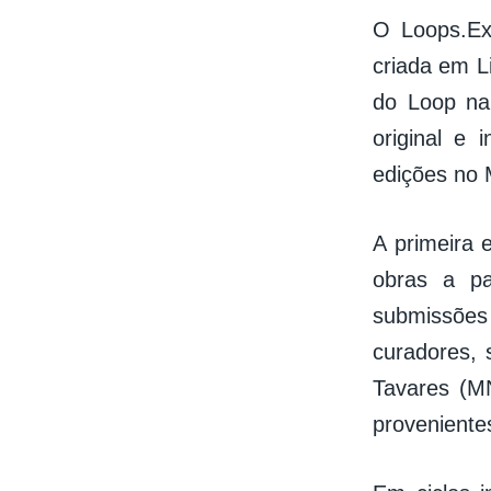
O Loops.Ex
criada em L
do Loop na 
original e 
edições no 
A primeira 
obras a pa
submissões
curadores, 
Tavares (MN
provenientes