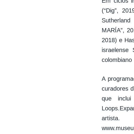
Em ciclos 
(“Dig”, 20
Sutherland
MARÍA”, 2018
2018) e Has
israelense
colombiano 
A programaç
curadores 
que inclui
Loops.Expa
artista
www.museua