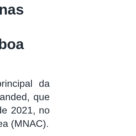
nas
boa
incipal da
panded, que
 de 2021, no
ea (MNAC).