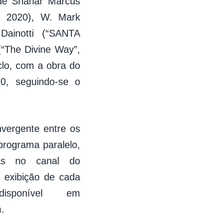
 de Shahar Marcus
, 2020), W. Mark
Dainotti (“SANTA
 (“The Divine Way”,
clo, com a obra do
0, seguindo-se o
nvergente entre os
rograma paralelo,
adas no canal do
 exibição de cada
isponível em
.