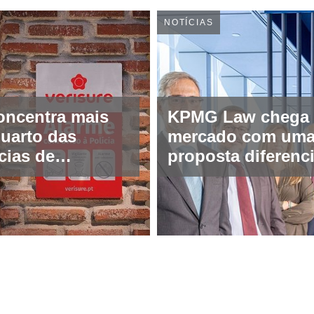
NOTÍCIAS
oncentra mais
KPMG Law chega
uarto das
mercado com um
cias de
proposta diferenc
ça registadas
na advocacia e
assessoria jurídic