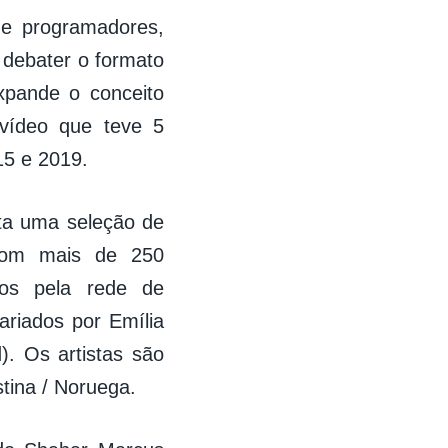
 e programadores,
 debater o formato
xpande o conceito
e vídeo que teve 5
15 e 2019.
ta uma seleção de
 com mais de 250
dos pela rede de
riados por Emília
). Os artistas são
estina / Noruega.