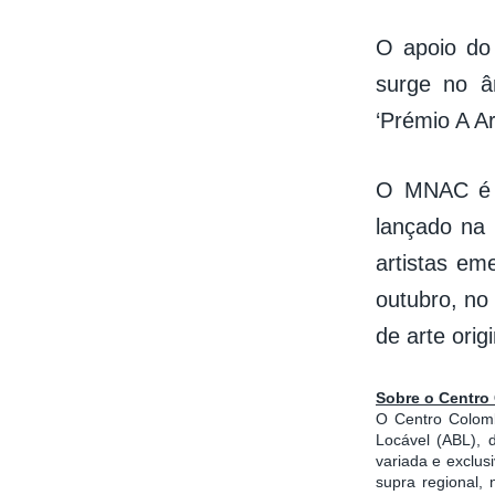
O apoio do
surge no âm
‘Prémio A A
O MNAC é p
lançado na 
artistas em
outubro, no
de arte ori
Sobre o Centro
O Centro Colomb
Locável (ABL), 
variada e exclu
supra regional,