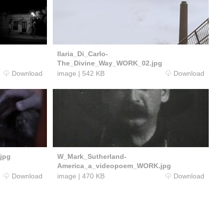
Ilaria_Di_Carlo-
The_Divine_Way_WORK_02.jpg
Download
image
|
542 KB
Download
jpg
W_Mark_Sutherland-
America_a_videopoem_WORK.jpg
Download
image
|
470 KB
Download