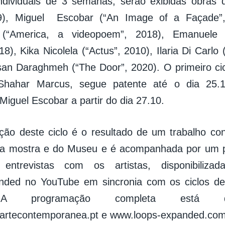
individuais de 3 semanas, serão exibidas obras
19), Miguel Escobar (“An Image of a Façade”
 (“America, a videopoem”, 2018), Emanuele 
), Kika Nicolela (“Actus”, 2010), Ilaria Di Carlo
an Daraghmeh (“The Door”, 2020). O primeiro ci
 Shahar Marcus, segue patente até o dia 25.1
Miguel Escobar a partir do dia 27.10.
ão deste ciclo é o resultado de um trabalho co
da mostra e do Museu e é acompanhada por um p
 entrevistas com os artistas, disponibiliz
nded no YouTube em sincronia com os ciclos de
. A programação completa está d
rtecontemporanea.pt e www.loops-expanded.com