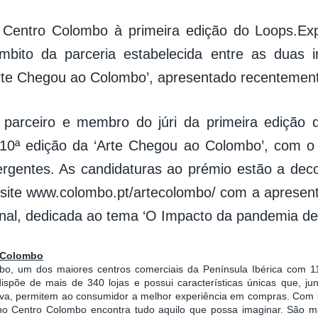
 Centro Colombo à primeira edição do Loops.E
bito da parceria estabelecida entre as duas in
rte Chegou ao Colombo’, apresentado recentemen
arceiro e membro do júri da primeira edição 
10ª edição da ‘Arte Chegou ao Colombo’, com o 
ergentes. As candidaturas ao prémio estão a deco
 site www.colombo.pt/artecolombo/ com a aprese
ginal, dedicada ao tema ‘O Impacto da pandemia de
 Colombo
o, um dos maiores centros comerciais da Península Ibérica com 
dispõe de mais de 340 lojas e possui características únicas que, j
siva, permitem ao consumidor a melhor experiência em compras. Com
 no Centro Colombo encontra tudo aquilo que possa imaginar. São ma