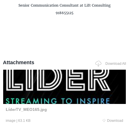
Senior Communication Consultant
at Lift Consulting
918655125
Attachments
Download All
LíderTV_MEO165.jpg
image
|
63.1 KB
Download