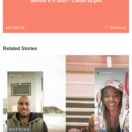
Sumol e o Surf - Latas tu.pdf
pdf
|
195 KB
Download
Related Stories
NOTÍCIAS