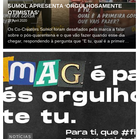
SUMOL APRESENTA ‘ORGULHOSAMENTE
OTIMISTAS’
22 April 2020
Os Co-Creators Sumol foram desafiados pela marca a falar
sobre o pós-quarentena e o que vão fazer quando esse dia
chegar, respondendo à pergunta que “E tu, qual é a primeira
coisa que vais fazer?” Uma roadtrip? Abraçar os amigos? Ir
para uma esplanada ou um ‘ganda’ resta...
NOTÍCIAS