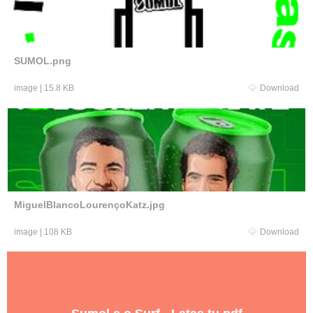
SUMOL.png
image
|
15.8 KB
Download
MiguelBlancoLourençoKatz.jpg
image
|
108 KB
Download