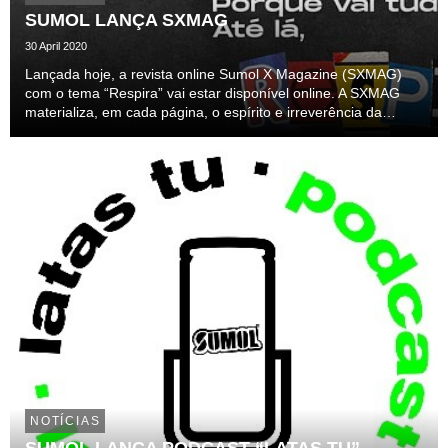
SUMOL LANÇA SXMAG
30 April 2020
Lançada hoje, a revista online Sumol X Magazine (SXMAG)
com o tema “Respira” vai estar disponível online. A SXMAG
materializa, em cada página, o espírito e irreverência da
marca, onde mesmo em quarentena é importante sonhar e
respirar, crítico para a resiliência e sanida...
NOTÍCIAS
SUMOL LANÇA PODCAST “LATAS TU”