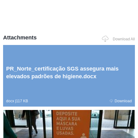
Attachments
Download All
PR_Norte_certificação SGS assegura mais
elevados padrões de higiene.docx
docx
|
117 KB
Download