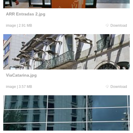
ARR Entradas 2.jpg
image
|
2.91 MB
Download
ViaCatarina.jpg
image
|
3.57 MB
Download