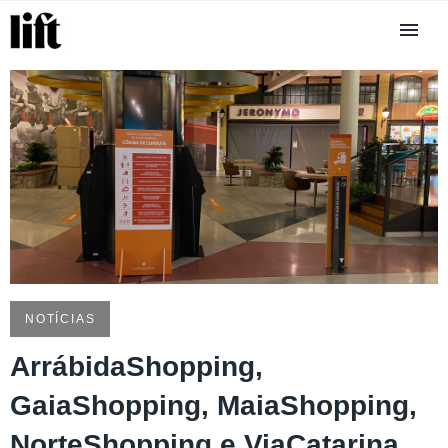
SGS
NOTÍCIAS
ArrábidaShopping,
GaiaShopping, MaiaShopping,
NorteShopping e ViaCatarina