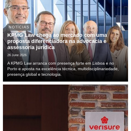
NOTÍCIAS
KPMG Law chega ao mercado com uma
proposta diferenciadora na advocacia e
assessoria jurídica
26 June 2026
A KPMG Law arranca com presença forte em Lisboa e no
Porto e aposta na excelência técnica, multidisciplinariedade,
presença global e tecnologia.