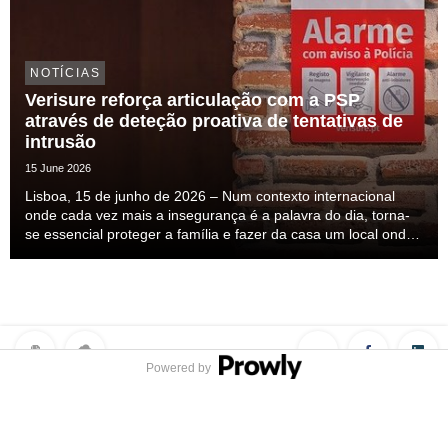
NOTÍCIAS
Verisure reforça articulação com a PSP
através de deteção proativa de tentativas de
intrusão
15 June 2026
Lisboa, 15 de junho de 2026 – Num contexto internacional
onde cada vez mais a insegurança é a palavra do dia, torna-
se essencial proteger a família e fazer da casa um local onde
nos sintamos seguros. Esta insegurança mais do que
percecionada ela é sentida, mas a solução ...
Powered by
Privacy Policy