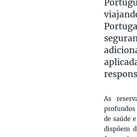
Portugu
viajand
Portuga
seguran
adicion
aplicad
respons
As reserv
profundos 
de saúde e
dispõem de