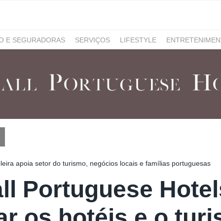
RO E SEGURADORAS
SERVIÇOS
LIFESTYLE
ENTRETENIME
GAMING
NOTÍCIAS
eira apoia setor do turismo, negócios locais e famílias portuguesas
ll Portuguese Hotel
ar os hotéis e o tur