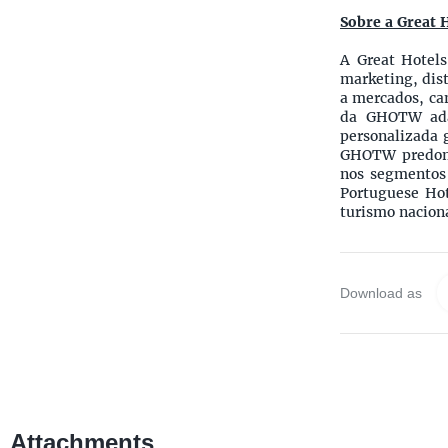
Sobre a Great 
A Great Hotel
marketing, dist
a mercados, can
da GHOTW adap
personalizada 
GHOTW predomi
nos segmentos
Portuguese Hot
turismo naciona
Download as
Attachments