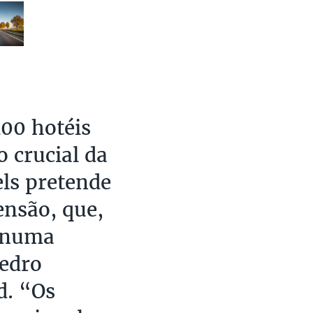
100 hotéis
 crucial da
els pretende
ensão, que,
m numa
Pedro
d. “Os