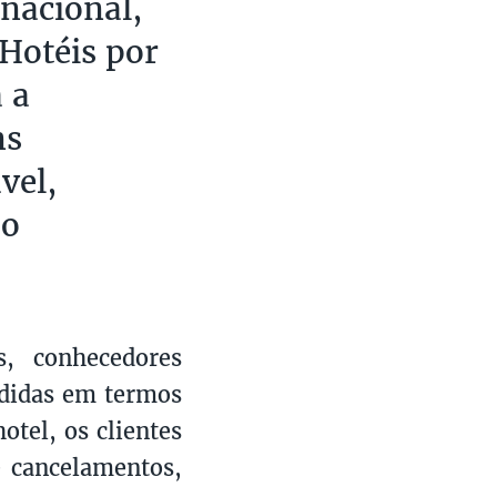
nacional,
’Hotéis por
 a
ns
vel,
 o
s, conhecedores
edidas em termos
tel, os clientes
e cancelamentos,