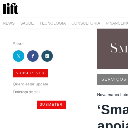
NEWS
SAÚDE
TECNOLOGIA
CONSULTORIA
FINANCEI
AGRO-ALIMENTAR
NEGÓCIOS & EMPRESAS
ARQUITETURA
Share
SUBSCREVER
SERVIÇOS
Quero estar update
Nova marca hotel
‘Sma
apoi