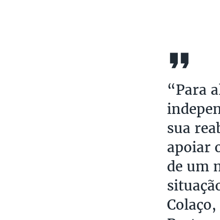
“Para a
indepen
sua rea
apoiar 
de um 
situaçã
Colaço,