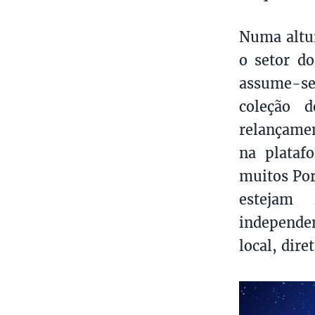
Numa altur
o setor d
assume-se
coleção 
relançamen
na plataf
muitos Por
estejam 
independen
local, dir