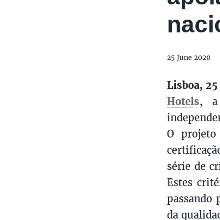
naci
25 June 2020
Lisboa, 25
Hotels
, a
independen
O projeto
certificaç
série de c
Estes crit
passando p
da qualida