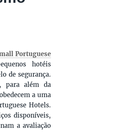
mall Portuguese
quenos hotéis
elo de segurança.
e, para além da
 obedecem a uma
ortuguese Hotels.
iços disponíveis,
onam a avaliação