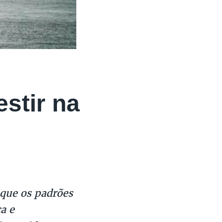
stir na
 que os padrões
a e