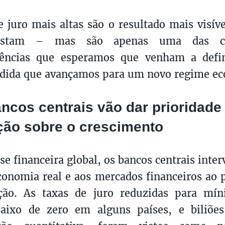
e juro mais altas são o resultado mais visív
istam – mas são apenas uma das cin
ências que esperamos que venham a defi
edida que avançamos para um novo regime e
ancos centrais vão dar prioridade
ação sobre o crescimento
ise financeira global, os bancos centrais in
conomia real e aos mercados financeiros ao p
ação. As taxas de juro reduzidas para mín
ixo de zero em alguns países, e biliõe