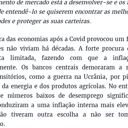
nto de mercado está a desenvolver-se e os 
e entendê-lo se quiserem encontrar as melh
des e proteger as suas carteiras.
ra das economias após a Covid provocou um
res não viviam há décadas. A forte procur
ta limitada, fazendo com que a infla
mente. Os bancos centrais demoraram a r
ansitórios, como a guerra na Ucrânia, por p
 da energia e dos produtos agrícolas. No en
 e números baixos de desemprego signifi
onduziram a uma inflação interna mais ele
não tiveram outra escolha a não ser to
o.