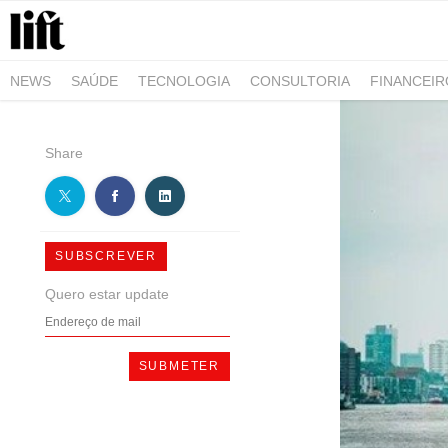
NEWS
SAÚDE
TECNOLOGIA
CONSULTORIA
FINANCEI
AGRO-ALIMENTAR
NEGÓCIOS & EMPRESAS
ARQUITETURA
Share
SUBSCREVER
Quero estar update