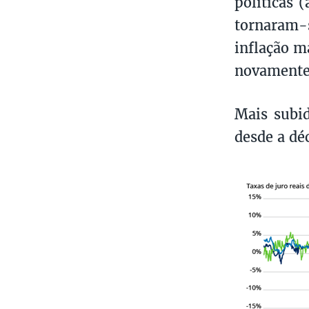
políticas 
tornaram-s
inflação m
novamente
Mais subi
desde a dé