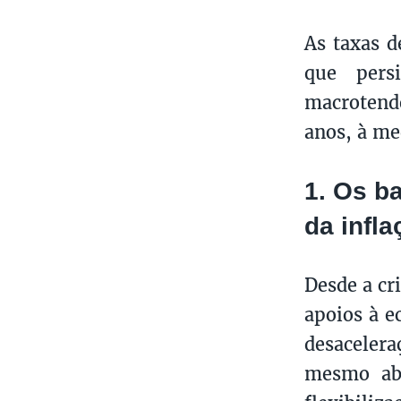
As taxas d
que pers
macrotend
anos, à m
1. Os b
da infl
Desde a cr
apoios à e
desaceler
mesmo aba