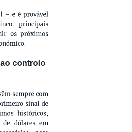
el – e é provável
co principais
nir os próximos
conómico.
 ao controlo
tervêm sempre com
rimeiro sinal de
imos históricos,
s de dólares em