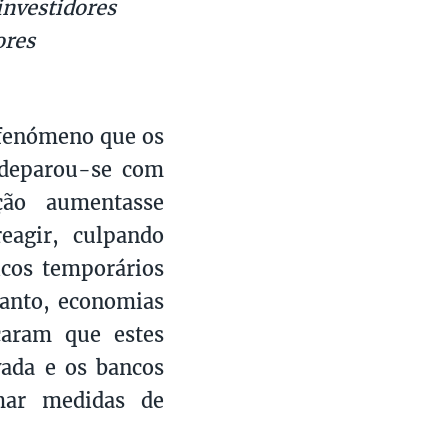
investidores
ores
 fenómeno que os
a deparou-se com
ção aumentasse
eagir, culpando
icos temporários
tanto, economias
caram que estes
vada e os bancos
mar medidas de