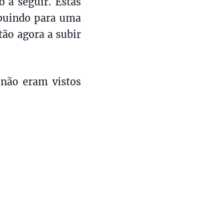
o a seguir. Estas
ibuindo para uma
tão agora a subir
 não eram vistos