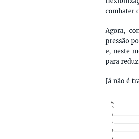
flexibili
combater o
Agora, co
pressão po
e, neste m
para reduz
Já não é t