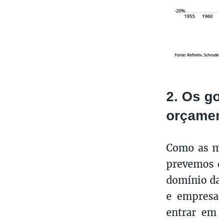
2. Os g
orçamen
Como as me
prevemos q
domínio da
e empresa
entrar em