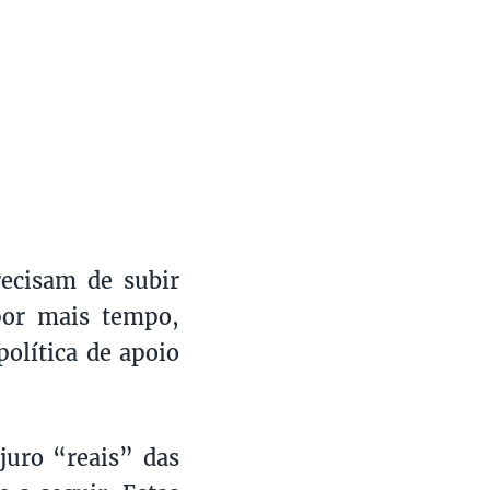
recisam de subir
por mais tempo,
olítica de apoio
juro “reais” das